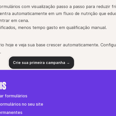
mulários com visualização passo a passo para reduzir fri
entra automaticamente em um fluxo de nutrição que educa
ntrar em cena.
lificados, menos tempo gasto em qualificação manual.
rio hoje e veja sua base crescer automaticamente. Configu
.
Crie sua primeira campanha →
IS
zar formulários
ormulários no seu site
permanentes