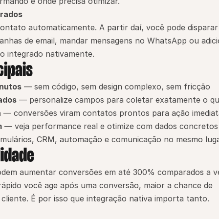
rmando e onde precisa otimizar.
urados
ntato automaticamente. A partir daí, você pode disparar 
anhas de email, mandar mensagens no WhatsApp ou adici
do integrado nativamente.
cipais
inutos
 — sem código, sem design complexo, sem fricção
cados
 — personalize campos para coletar exatamente o qu
a
 — conversões viram contatos prontos para ação imediat
m
 — veja performance real e otimize com dados concretos
rmulários, CRM, automação e comunicação no mesmo lug
lidade
podem aumentar conversões em até 300% comparados a ve
 rápido você age após uma conversão, maior a chance de 
cliente. É por isso que integração nativa importa tanto.