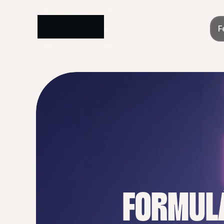
F
FORMULÁ