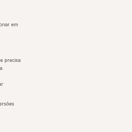
onar em 
e precisa
a
ar
rsões 