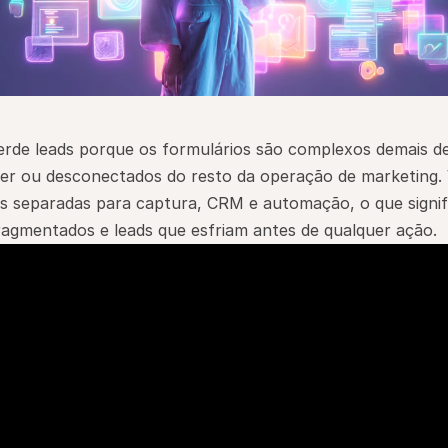
rde leads porque os formulários são complexos demais de c
ter ou desconectados do resto da operação de marketing. 
 separadas para captura, CRM e automação, o que signifi
ragmentados e leads que esfriam antes de qualquer ação.