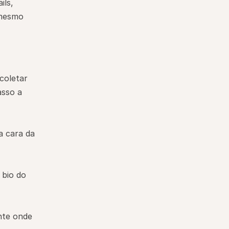
ls, 
mesmo 
oletar 
sso a 
 cara da 
bio do 
nte onde 