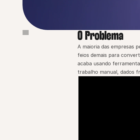
O Problema
O Problema
Por que isso importa
A maioria das empresas pe
feios demais para conver
Como a Pingback resolve
acaba usando ferramentas
Como funciona
trabalho manual, dados f
Benefícios principais
Prova / Credibilidade
Exemplo real
Comece agora