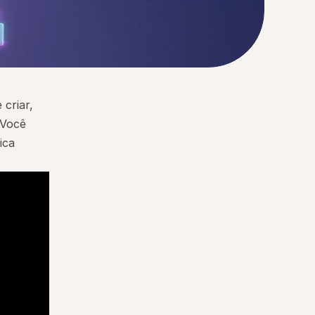
riar, 
Você 
ca 