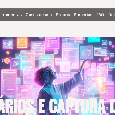
erramentas
Casos de uso
Preços
Parcerias
FAQ
Do
RIOS E CAPTURA 