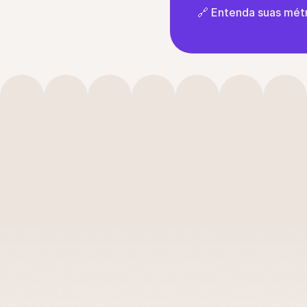
🔗 Entenda suas métr