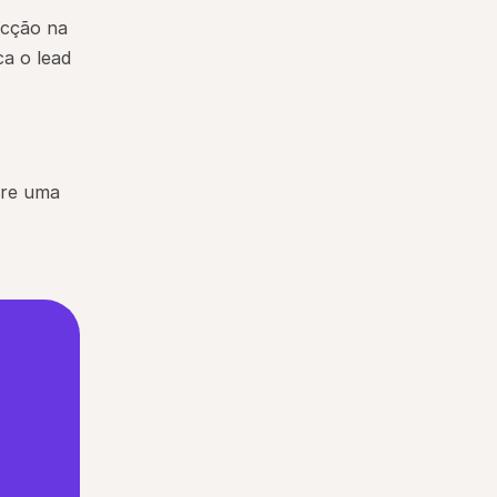
cção na 
 o lead 
re uma 