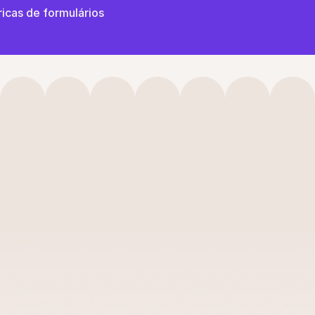
icas de formulários
Veja
outros
casos
de
us