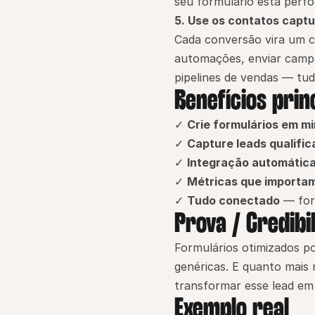
seu formulário está perfo
5. Use os contatos capt
Cada conversão vira um co
automações, enviar camp
pipelines de vendas — tu
Benefícios prin
✓ 
Crie formulários em m
✓ 
Capture leads qualifi
✓ 
Integração automátic
✓ 
Métricas que importa
✓ 
Tudo conectado
 — fo
Prova / Credibi
Formulários otimizados 
genéricas. E quanto mais
transformar esse lead em 
Exemplo real