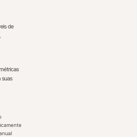
is de 
 
métricas 
 suas 
o
ticamente
anual