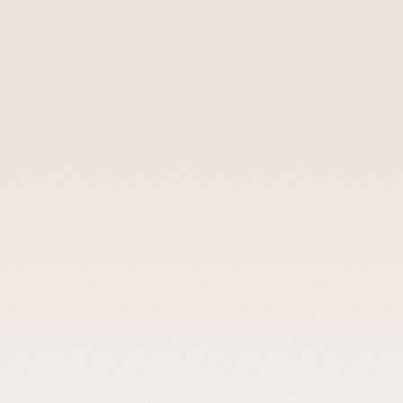
Veja
outros
casos
de
us