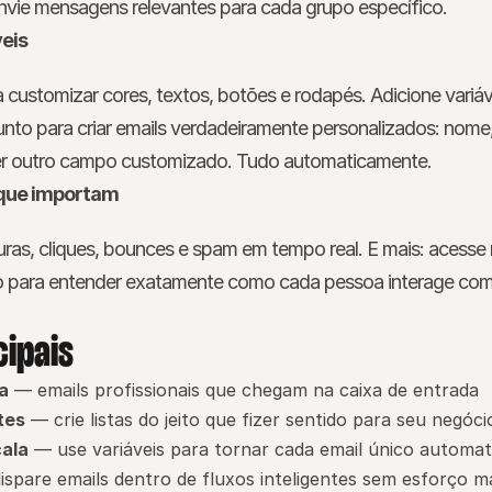
 Envie mensagens relevantes para cada grupo específico.
veis
 customizar cores, textos, botões e rodapés. Adicione variáve
nto para criar emails verdadeiramente personalizados: nome,
er outro campo customizado. Tudo automaticamente.
que importam
uras, cliques, bounces e spam em tempo real. E mais: acesse 
to para entender exatamente como cada pessoa interage com
cipais
a
 — emails profissionais que chegam na caixa de entrada
tes
 — crie listas do jeito que fizer sentido para seu negóci
ala
 — use variáveis para tornar cada email único automa
ispare emails dentro de fluxos inteligentes sem esforço m