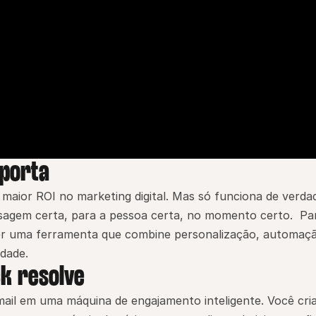
mporta
 maior ROI no marketing digital. Mas só funciona de verdad
agem certa, para a pessoa certa, no momento certo.  Par
 ter uma ferramenta que combine personalização, automaçã
dade.
k resolve
ail em uma máquina de engajamento inteligente. Você cria