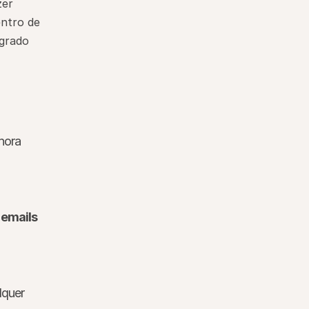
er 
ntro de 
grado 
ora 
 
emails 
quer 