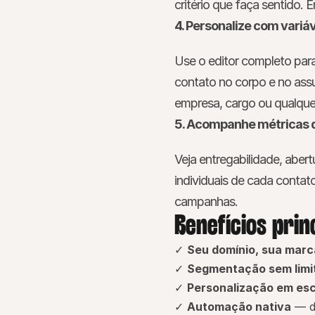
critério que faça sentido.
4. Personalize com variá
Use o editor completo para
contato no corpo e no assu
empresa, cargo ou qualqu
5. Acompanhe métricas 
Veja entregabilidade, abert
individuais de cada conta
campanhas.
Benefícios prin
✓ 
Seu domínio, sua marc
✓ 
Segmentação sem limi
✓ 
Personalização em esc
✓ 
Automação nativa
 — d