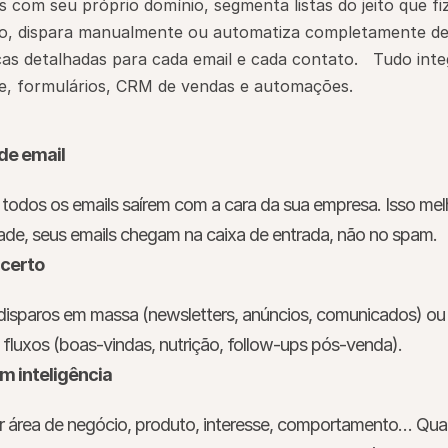
com seu próprio domínio, segmenta listas do jeito que fiz
io, dispara manualmente ou automatiza completamente de
s detalhadas para cada email e cada contato.   Tudo inte
e, formulários, CRM de vendas e automações.
 de email
todos os emails saírem com a cara da sua empresa. Isso melh
idade, seus emails chegam na caixa de entrada, não no spam.
 certo
 disparos em massa (newsletters, anúncios, comunicados) ou
 fluxos (boas-vindas, nutrição, follow-ups pós-venda).
m inteligência
r área de negócio, produto, interesse, comportamento… Qual