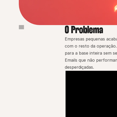
O Problema
O Problema
Por que isso importa
Empresas pequenas acaba
com o resto da operação.
Como a Pingback resolve
para a base inteira sem s
Como funciona
Emails que não performam
Benefícios principais
desperdiçadas.
Prova / Credibilidade
Exemplo real
Comece agora