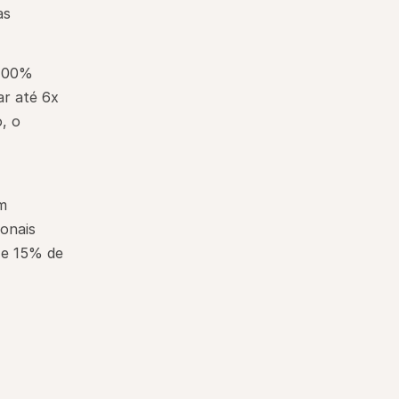
as
100% 
r até 6x 
 o 
m 
nais 
e 15% de 