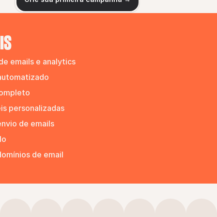
IS
e emails e analytics
automatizado
completo
is personalizadas
nvio de emails
lo
domínios de email