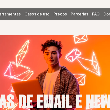
erramentas
Casos de uso
Preços
Parcerias
FAQ
Do
S DE EMAIL E NE