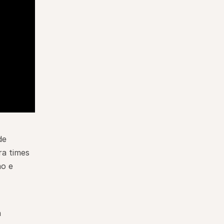
e 
a times 
o e 
 