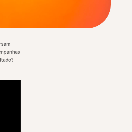
rsam 
ampanhas 
tado? 