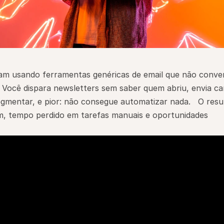
m usando ferramentas genéricas de email que não conve
 Você dispara newsletters sem saber quem abriu, envia c
egmentar, e pior: não consegue automatizar nada.   O resul
, tempo perdido em tarefas manuais e oportunidades 